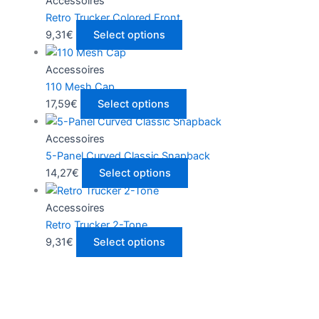
Accessoires
Retro Trucker Colored Front
9,31
€
Select options
Accessoires
110 Mesh Cap
17,59
€
Select options
Accessoires
5-Panel Curved Classic Snapback
14,27
€
Select options
Accessoires
Retro Trucker 2-Tone
9,31
€
Select options